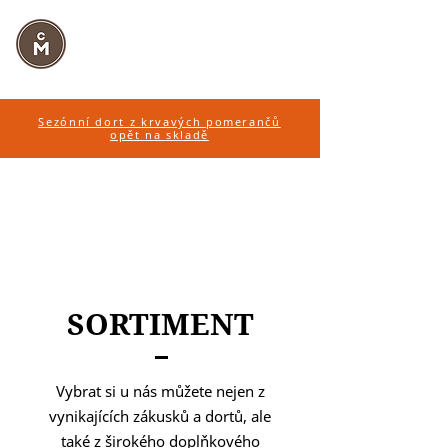
CUKRÁŘSTVÍ
MARTINÁK
Sezónní dort z krvavých pomerančů
opět na skladě
SORTIMENT
Vybrat si u nás můžete nejen z
vynikajících zákusků a dortů, ale
také z širokého doplňkového