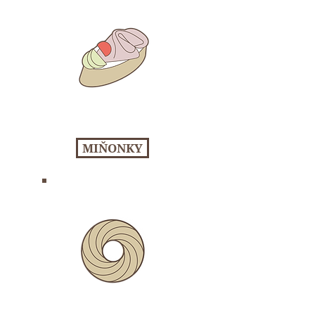
MIŇONKY