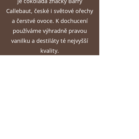
je čokoláda značky Barry
Callebaut, české i světové ořechy
a čerstvé ovoce. K dochucení
používáme výhradně pravou
vanilku a destiláty té nejvyšší
kvality.
Náš příběh
Kontaktujte nás
Mapa stránek
Cukrářství
cukrarstvimartinak@gmail.com
telefonní číslo:
+420 541 211 372
Sortiment
Náš příběh