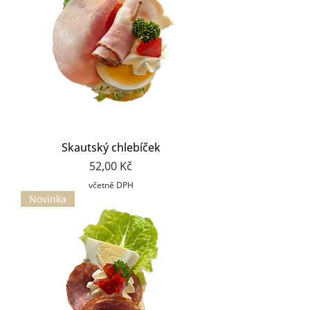
Skautský chlebíček
Cena
52,00 Kč
včetně DPH
Novinka