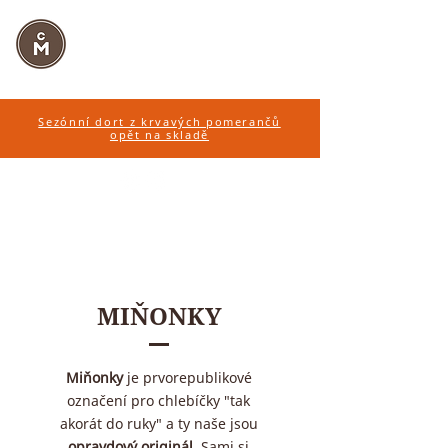
CUKRÁŘSTVÍ
MARTINÁK
Sezónní dort z krvavých pomerančů
opět na skladě
MIŇONKY
Miňonky
je prvorepublikové
označení pro chlebíčky "tak
akorát do ruky" a ty naše jsou
opravdový originál
. Sami si