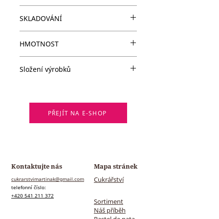
Korpus - odpalované těsto
SKLADOVÁNÍ
Náplň - smetana 35%, kakao
Poleva - fondán, citronová šťáva,
Spotřebujte do 36 hodin, skladujte
kulér
HMOTNOST
při teplotě do +8 °C.
Alergeny: 1, 3, 7 (
seznam alergenů
)
40g
Složení výrobků
Informace o přesném složení
výrobků můžeme zaslat e-mailem.
PŘEJÍT NA E-SHOP
Kontaktujte nás
Mapa stránek
Cukrářství
cukrarstvimartinak@gmail.com
telefonní číslo:
+420 541 211 372
Sortiment
Náš příběh