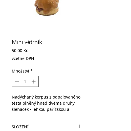
Mini větrník
Cena
50,00 Kč
včetně DPH
Množství
*
Nadýchaný korpus z odpalovaného
těsta plněný hned dvěma druhy
šlehaček - lehkou pařížskou a
klasickou, nahoře potažený
kulérovým fondánem.
SLOŽENÍ