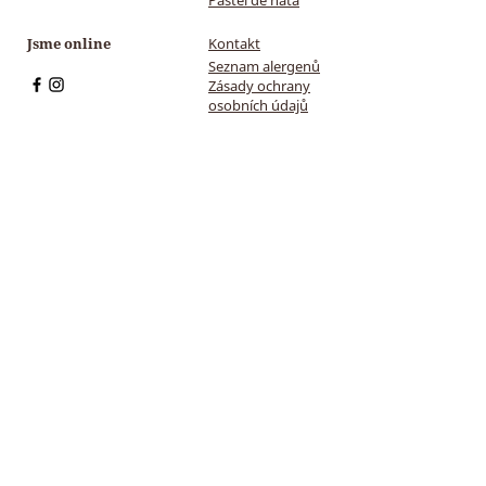
Pastel de nata
Jsme online
Kontakt
Seznam alergenů
Zásady ochrany
osobních údajů
Provozovatel
Objednávky
Vít Martinák
Telefonické
IČO:
01313711
objednávky
DIČ: CZ8108044593
Telefonické objednávky
Registrován v
s vyzvednutím na
živnostenském rejstříku
Veveří.
tel. číslo:
541 211 372
Po-Pá 8.00–18
.00
So-Ne
11.00-18.00
Adresa sídla
Rozvoz
Vít Martinák
Nabízíme přepravu
chladícím vozem při
Stříbrnice 218
minimální
Stříbrnice 687 09
objednávce
Česká republika
450 Kč v okruhu 10
km za 150 Kč.