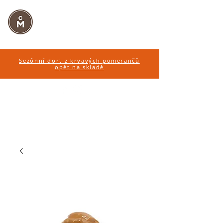
CUKRÁŘSTVÍ
MARTINÁK
Sezónní dort z krvavých pomerančů
opět na skladě