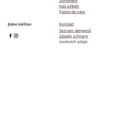
Sortiment
Náš příběh
Pastel de nata
Jsme online
Kontakt
Seznam alergenů
Zásady ochrany
osobních údajů
Provozovatel
Objednávky
Vít Martinák
Telefonické
IČO:
01313711
objednávky
DIČ: CZ8108044593
Telefonické objednávky
Registrován v
s vyzvednutím na
živnostenském rejstříku
Veveří.
tel. číslo:
541 211 372
Po-Pá 8.00–18
.00
So-Ne
11.00-18.00
Adresa sídla
Rozvoz
Vít Martinák
Nabízíme přepravu
chladícím vozem při
Stříbrnice 218
minimální
Stříbrnice 687 09