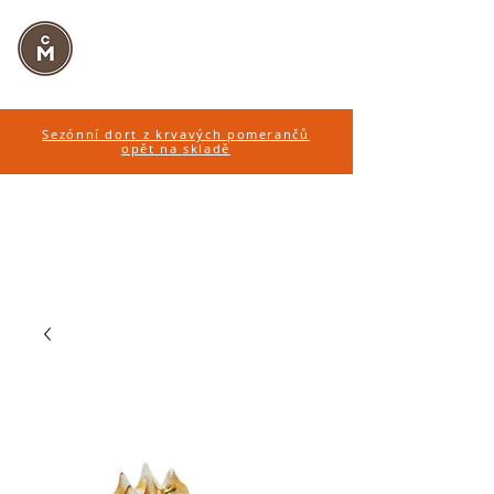
CUKRÁŘSTVÍ
MARTINÁK
Sezónní dort z krvavých pomerančů
opět na skladě