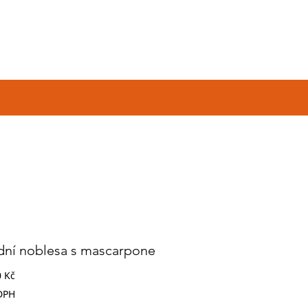
NÁŠ PŘÍBĚH
Více
dní noblesa s mascarpone
Cena
0 Kč
DPH