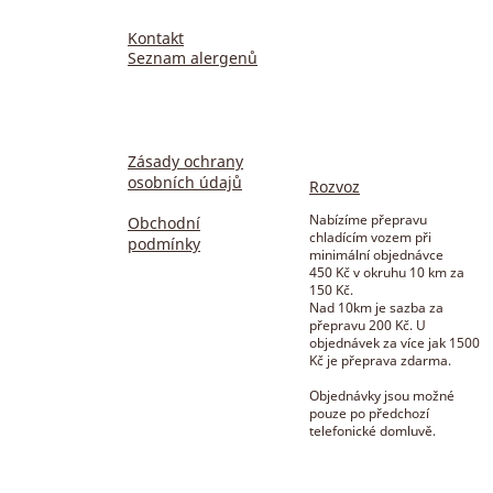
Kontakt
Seznam alergenů
Zásady ochrany
osobních údajů
Rozvoz
Nabízíme přepravu
Obchodní
chladícím vozem při
podmínky
minimální objednávce
450 Kč v okruhu 10 km za
150 Kč.
Nad 10km je sazba za
přepravu 200 Kč. U
objednávek za více jak 1500
Kč je přeprava zdarma.
Objednávky jsou možné
pouze po předchozí
telefonické domluvě.