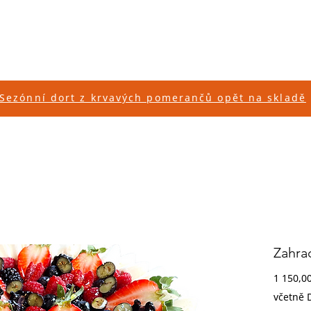
INÁK
CUKRÁŘSTVÍ
SORTIMENT
KARIÉRA
E-SHOP
Sezónní dort z krvavých pomerančů opět na skladě
Zahra
1 150,0
včetně 