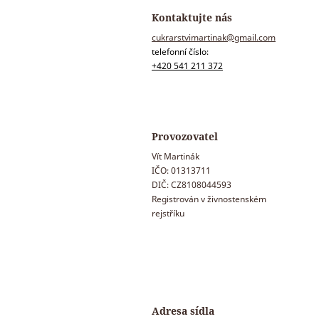
Kontaktujte nás
cukrarstvimartinak@gmail.com
telefonní číslo:
+420 541 211 372
Provozovatel
Vít Martinák
IČO: 01313711
DIČ: CZ8108044593
Registrován v živnostenském
rejstříku
Adresa sídla