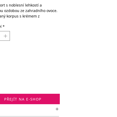
rt s noblesní lehkostí a
ou ozdobou ze zahradního ovoce.
ný korpus s krémem z
one a smetany tvoří dokonalou
í
*
i chutí.
PŘEJÍT NA E-SHOP