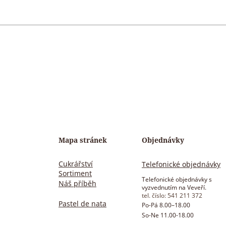
anilka
ři teplotě do +8°C.
nů
)
Mapa stránek
Objednávky
Cukrářství
Telefonické objednávky
Sortiment
Telefonické objednávky s
Náš příběh
vyzvednutím na Veveří.
tel. číslo: 541 211 372
Pastel de nata
Po-Pá 8.00–18
.00
So-Ne 11.00-18.00