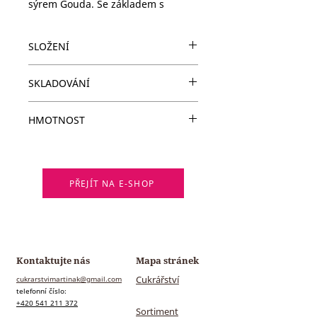
sýrem Gouda. Se základem s
majonézy a medové hořčice,
korunované křupavou zeleninou.
SLOŽENÍ
Korpus: kynuté listové těsto s
SKLADOVÁNÍ
medem
Náplň: šunka, Gouda, majonéza,
Spotřebujte do 36 hodin, skladujte
pomazankove maslo, čerstvá
HMOTNOST
při teplotě do +8 °C.
zelenina
Alergeny: 1,3,7 (
seznam alergenů
)
Informace o přesném složení
výrobků můžeme zaslat e-mailem.
PŘEJÍT NA E-SHOP
Kontaktujte nás
Mapa stránek
Cukrářství
cukrarstvimartinak@gmail.com
telefonní číslo:
+420 541 211 372
Sortiment