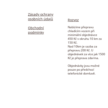
Zásady ochrany
osobních údajů
Rozvoz
Nabízíme přepravu
Obchodní
chladícím vozem při
podmínky
minimální objednávce
450 Kč v okruhu 10 km za
150 Kč.
Nad 10km je sazba za
přepravu 200 Kč. U
objednávek za více jak 1500
Kč je přeprava zdarma.
Objednávky jsou možné
pouze po předchozí
telefonické domluvě.