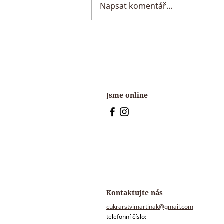
Napsat komentář...
Není zmrzlina jako
zmrzlina
Jsme online
Kontaktujte nás
cukrarstvimartinak@gmail.com
telefonní číslo: