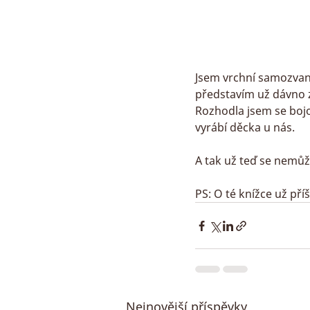
Jsem vrchní samozvano
představím už dávno z
Rozhodla jsem se bojov
vyrábí děcka u nás.
A tak už teď se nemůž
PS: O té knížce už příš
Nejnovější příspěvky