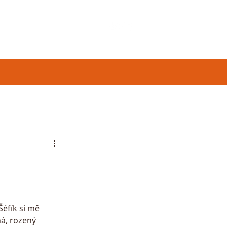
NÁŠ PŘÍBĚH
Více
éfík si mě 
ná, rozený 