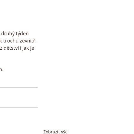
 druhý týden 
 trochu zevnitř. 
ětství i jak je 
m.
Zobrazit vše