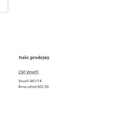
ní temperace 🍫
Naše prodejny
CM Veveří
Veveří 461/14
Brno-střed 602 00