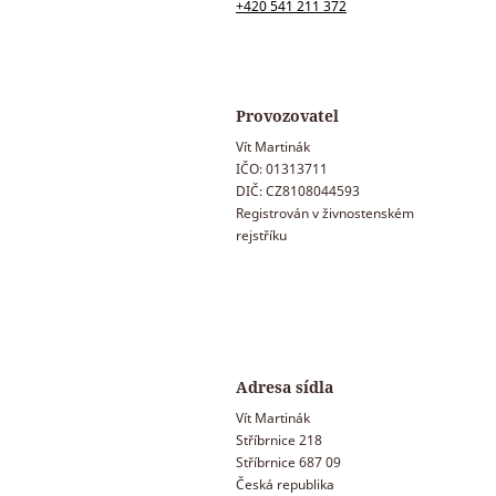
+420 541 211 372
Provozovatel
Vít Martinák
IČO: 01313711
DIČ: CZ8108044593
Registrován v živnostenském
rejstříku
Adresa sídla
Vít Martinák
Stříbrnice 218
Stříbrnice 687 09
Česká republika