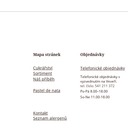
Jak na vaječné bílky
Umě
Mapa stránek
Objednávky
Cukrářství
Telefonické objednávky
Sortiment
Telefonické objednávky s
Náš příběh
vyzvednutím na Veveří.
tel. číslo: 541 211 372
Pastel de nata
Po-Pá 8.00–18
.00
So-Ne 11.00-18.00
Kontakt
Seznam alergenů