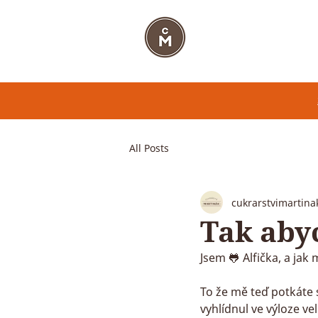
CUKRÁŘSTVÍ MART
All Posts
cukrarstvimartina
Tak aby
Jsem 🐸 Alfička, a jak
To že mě teď potkáte 
vyhlídnul ve výloze ve