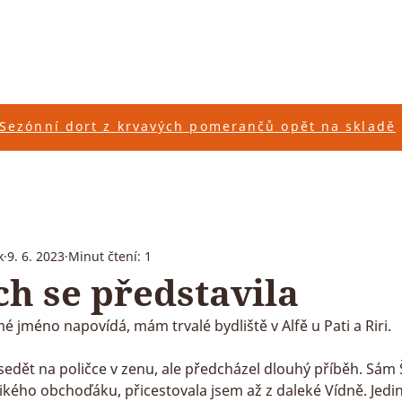
INÁK
CUKRÁŘSTVÍ
SORTIMENT
KARIÉRA
E-SHOP
Sezónní dort z krvavých pomerančů opět na skladě
k
9. 6. 2023
Minut čtení: 1
ch se představila
 mé jméno napovídá, mám trvalé bydliště v Alfě u Pati a Riri.
sedět na poličce v zenu, ale předcházel dlouhý příběh. Sám Š
likého obchoďáku, přicestovala jsem až z daleké Vídně. Jedi